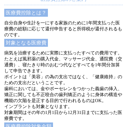
医療費控除とは？
自分自身や生計を一にする家族のために1年間支払った医
療費の総額に応じて還付申告すると所得税が還付されるも
のです。
対象となる医療費
病気を治療するために実際に支払ったすべての費用です。
たとえば風邪薬の購入代金、マッサージ代金、通院費（交
通費）、寝たきり時のおむつ代などすべてを1年間分加算
して申告できます。
ポイントは「美容」の為の支出ではなく、「健康維持」の
ための支出だということです。
歯科においては、金やポーセレンをつかった義歯の挿入、
矯正に関しても不正咬合の歯列矯正のように身体の構造や
機能の欠陥を是正する目的で行われるものはOK。
インプラントも対象となります。
対象期間はその年の1月1日から12月31日までに支払った医
療費です。
医療費控除対象金額