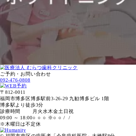
ご予約・お問い合わせ
092-476-0808
〒812-0011
福岡市博多区博多駅前3-26-29 九勧博多ビル 1階
博多駅より徒歩3分
診療時間
月
火
水
木
金
土
日
祝
09:00 ～ 18:00
○
○
○
※
○
○
/
/
※木曜日は不定休
© 福岡市南区の歯医者「今泉歯科医院」大橋駅8分